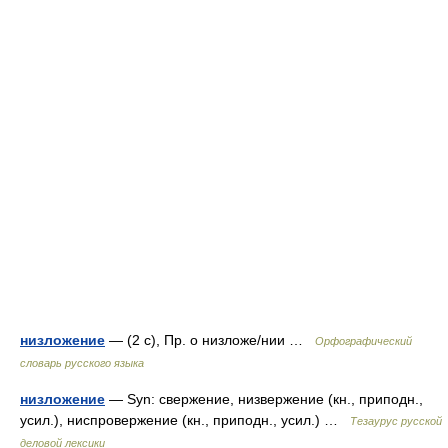
низложение
— (2 с), Пр. о низложе/нии …
Орфографический
словарь русского языка
низложение
— Syn: свержение, низвержение (кн., приподн.,
усил.), ниспровержение (кн., приподн., усил.) …
Тезаурус русской
деловой лексики