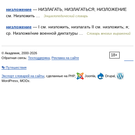
низложение
— НИЗЛАГАТЬ, НИЗЛАГАТЬСЯ; НИЗЛОЖЕНИЕ
см. Низложить …
Энциклопедический словарь
низложение
— I см. низложить, низлагать II см. низложить; я;
ср. Низложе/ние военной диктатуры …
Словарь многих выражений
© Академик, 2000-2026
18+
Обратная связь:
Техподдержка
,
Реклама на сайте
👣 Путешествия
Экспорт словарей на сайты
, сделанные на PHP,
Joomla,
Drupal,
WordPress, MODx.