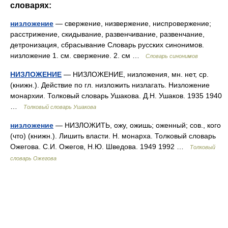
словарях:
низложение
— свержение, низвержение, ниспровержение;
расстрижение, скидывание, развенчивание, развенчание,
детронизация, сбрасывание Словарь русских синонимов.
низложение 1. см. свержение. 2. см …
Словарь синонимов
НИЗЛОЖЕНИЕ
— НИЗЛОЖЕНИЕ, низложения, мн. нет, ср.
(книжн.). Действие по гл. низложить низлагать. Низложение
монархии. Толковый словарь Ушакова. Д.Н. Ушаков. 1935 1940
…
Толковый словарь Ушакова
низложение
— НИЗЛОЖИТЬ, ожу, ожишь; оженный; сов., кого
(что) (книжн.). Лишить власти. Н. монарха. Толковый словарь
Ожегова. С.И. Ожегов, Н.Ю. Шведова. 1949 1992 …
Толковый
словарь Ожегова