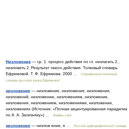
Низложение
— ср. 1. процесс действия по гл. низлагать 2.,
низложить 2. Результат такого действия. Толковый словарь
Ефремовой. Т. Ф. Ефремова. 2000 …
Современный толковый
словарь русского языка Ефремовой
низложение
— низложение, низложения, низложения,
низложений, низложению, низложениям, низложение,
низложения, низложением, низложениями, низложении,
низложениях (Источник: «Полная акцентуированная парадигма
по А. А. Зализняку») …
Формы слов
низложение
— низлож ение, я …
Русский орфографический словарь